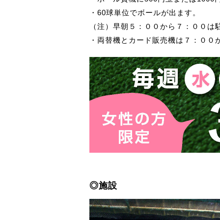
・60球単位でボールが出ます。
（注）早朝５：００から７：００は
・両替機とカード販売機は７：００
◎施設